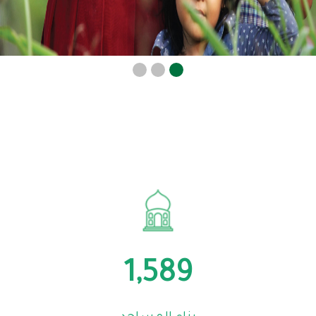
1,589